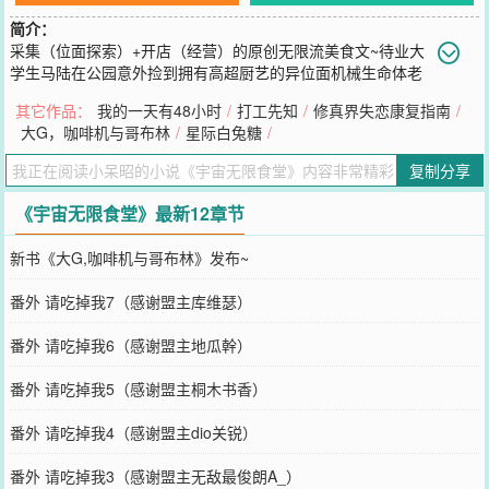
简介：
采集（位面探索）+开店（经营）的原创无限流美食文~待业大
学生马陆在公园意外捡到拥有高超厨艺的异位面机械生命体老
王，开启合伙创业之路。通过虫蛋，往返不同宇宙，收集各种千奇百
其它作品：
我的一天有48小时
/
打工先知
/
修真界失恋康复指南
/
怪的食材，经营餐馆，征服多元宇宙众多食客的味蕾………
大G，咖啡机与哥布林
/
星际白兔糖
/
您要是觉得《
宇宙无限食堂
》还不错的话请不要忘记向您QQ群和微博
微信里的朋友推荐哦！
复制分享
《宇宙无限食堂》最新12章节
新书《大G,咖啡机与哥布林》发布~
番外 请吃掉我7（感谢盟主库维瑟）
番外 请吃掉我6（感谢盟主地瓜幹）
番外 请吃掉我5（感谢盟主桐木书香）
番外 请吃掉我4（感谢盟主dio关锐）
番外 请吃掉我3（感谢盟主无敌最俊朗A_）