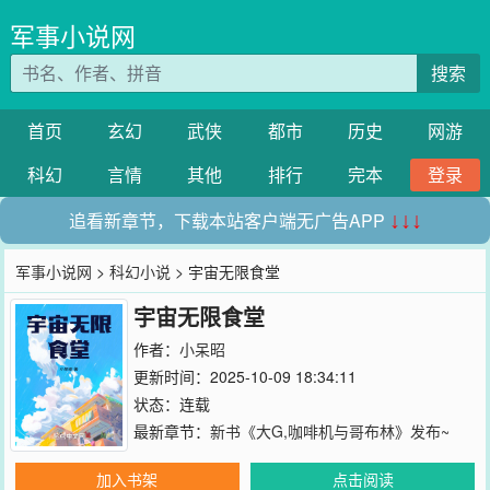
军事小说网
搜索
首页
玄幻
武侠
都市
历史
网游
科幻
言情
其他
排行
完本
登录
追看新章节，下载本站客户端无广告APP
↓↓↓
军事小说网
>
科幻小说
> 宇宙无限食堂
宇宙无限食堂
作者：
小呆昭
更新时间：2025-10-09 18:34:11
状态：连载
最新章节：
新书《大G,咖啡机与哥布林》发布~
加入书架
点击阅读