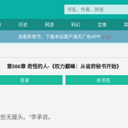
市
历史
网游
科幻
言情
追看新章节，下载本站客户端无广告APP
↓↓↓
第586章 奇怪的人-《权力巅峰：从省府秘书开始》
目录
存书签
些无厘头。”李承说。