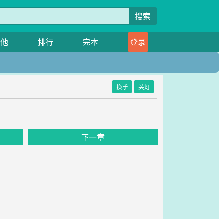
搜索
其他
排行
完本
登录
换手
关灯
下一章