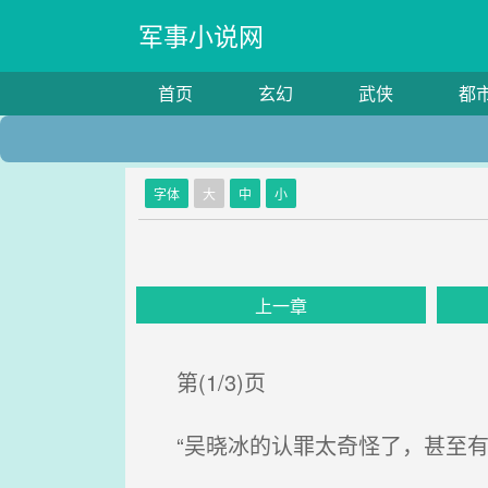
军事小说网
首页
玄幻
武侠
都
字体
大
中
小
上一章
第(1/3)页
“吴晓冰的认罪太奇怪了，甚至有