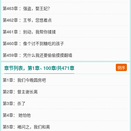
第463章 ：强盗，娶王妃？
第462章 ：王爷，您悠着点
第461章 ：别动，我帮你揉揉
第460章 ：像个讨不到糖吃的孩子
第459章 ：凭什么我还要偷偷摸摸翻墙
章节列表，第1章~ 100章/共471章
倒序
第1章：我们今晚圆房吧
第2章：督主谢长离
第3章：杀了
第4章： 她怕他
第5章：褚问之，我们和离