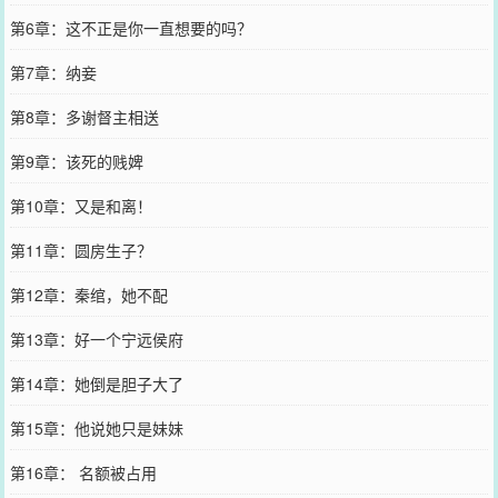
第6章：这不正是你一直想要的吗？
第7章：纳妾
第8章：多谢督主相送
第9章：该死的贱婢
第10章：又是和离！
第11章：圆房生子？
第12章：秦绾，她不配
第13章：好一个宁远侯府
第14章：她倒是胆子大了
第15章：他说她只是妹妹
第16章： 名额被占用