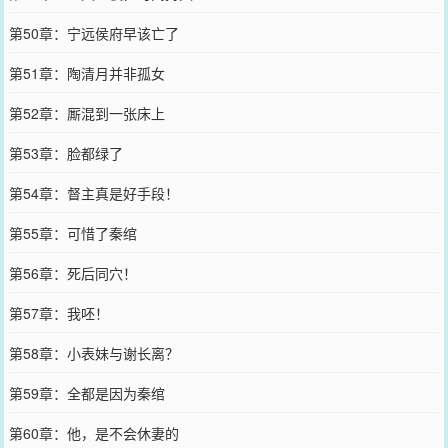
第50章：宁远侯府早该亡了
第51章：陶清月并非孤女
第52章：厮混到一张床上
第53章：脸都绿了
第54章：督主真是好手段！
第55章：可惜了秦绾
第56章：死后同穴！
第57章：我呸！
第58章：小表妹与谢长离？
第59章：全都是因为秦绾
第60章：他，是不会休妻的