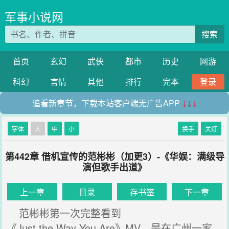
军事小说网
搜索
首页
玄幻
武侠
都市
历史
网游
科幻
言情
其他
排行
完本
登录
追看新章节，下载本站客户端无广告APP
↓↓↓
字体
大
中
小
换手
关灯
第442章 借机宣传的范彬彬（加更3）-《华娱：满级导
演但歌手出道》
上一章
目录
存书签
下一章
范彬彬第一次完整看到
《Just the Way You Are》MV，是在广州一家