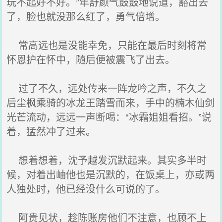
玩不起好不好。”年舒颜气鼓鼓地说道，豁出去
了，脸也就没那么红了，勇气倍增。
常高远也是没能幸免，只能在最后时刻将常
怀恩护在怀中，随后便被震飞了出去。
过了不久，远处传来一阵龙吟之声，不久之
后尘枫乘骑的冰龙王踏雪而来，手中的楠木仙剑
光芒流动，远远一声断喝：“冰霜姐姐看招。”说
着，猛然冲了过来。
想着想着，沈予越发沉默起来。其实多半时
候，对着出岫他也是沉默的，在饭桌上，亦或两
人独处时，他已经没什么可说的了。
阿贵见状，趁陈账房他们不注意，也顾不上