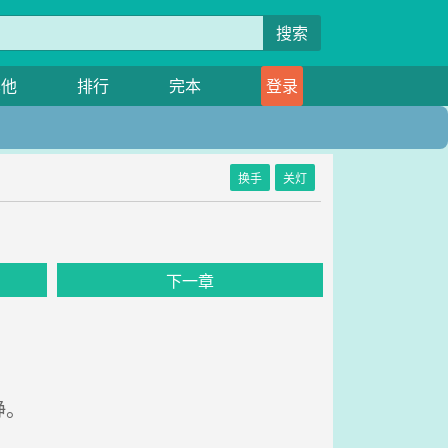
搜索
其他
排行
完本
登录
换手
关灯
下一章
静。