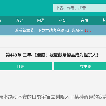
市
历史
网游
科幻
言情
追看新章节，下载本站客户端无广告APP
↓↓↓
第448章 三年-《漫威：我靠献祭物品成为祖宗人》
目录
存书签
本躁动不安的口袋宇宙立刻陷入了某种奇异的寂