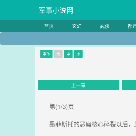
军事小说网
首页
玄幻
武侠
都
字体
大
中
小
上一章
第(1/3)页
墨菲斯托的恶魔核心碎裂以后，原