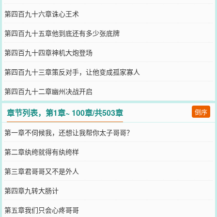
第四百九十六章诛心王术
第四百九十五章他到底还有多少张底牌
第四百九十四章神机大炮登场
第四百九十三章策反对手，让他变成孤家寡人
第四百九十二章幽州决战开启
章节列表，第1章~ 100章/共503章
倒序
第一章不伺候我，还想让我帮你太子哥哥？
第二章纨绔就得有纨绔样
第三章君哥哥又不是外人
第四章九转大肠计
第五章我们只会心疼哥哥