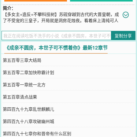
简介：
【多女主+造反+不攀科技树】苏砚穿越到古代的大晋皇朝，成
了不受宠的三皇子，开局就是洞房花烛夜。看着床上清纯可人
的美人老婆，苏砚激动万分，没成想对方却死活不愿同行，还要跟他
约法三章，搞形式婚姻。“你什么，你跟我说，我老舅是权倾天下，带
复制分享
甲三十万的大将军？”得知情况，苏砚都懵了！这不是拿他当小日子整
吗？苏砚一怒之下拿起教鞭，好好的给她上上规矩。……多年以后。
《成亲不圆房，本世子可不惯着你》最新12章节
他被手下强压在椅子上，穿上本不属于他的衣服，他捂脸叹气：“你们
真是害苦了朕啊！”
第五百零三章大结局
您要是觉得《
成亲不圆房，本世子可不惯着你
》还不错的话请不要忘
记向您QQ群和微博微信里的朋友推荐哦！
第五百零二章加快称霸计划
第五百零一章统一北方
第五百章清点战果
第四百九十九章乱世麒麟儿
第四百九十八章攻破幽州城
第四百九十七章你和晋帝有什么区别