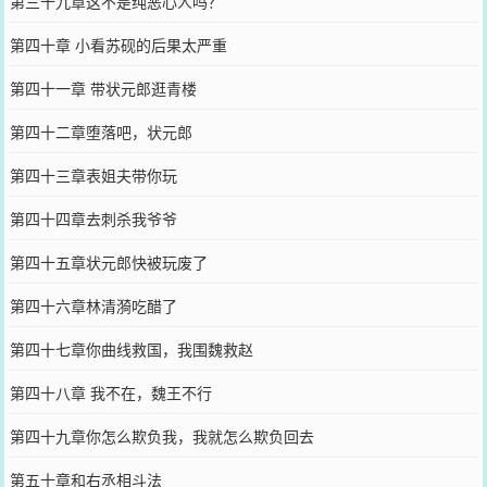
第三十九章这不是纯恶心人吗？
第四十章 小看苏砚的后果太严重
第四十一章 带状元郎逛青楼
第四十二章堕落吧，状元郎
第四十三章表姐夫带你玩
第四十四章去刺杀我爷爷
第四十五章状元郎快被玩废了
第四十六章林清漪吃醋了
第四十七章你曲线救国，我围魏救赵
第四十八章 我不在，魏王不行
第四十九章你怎么欺负我，我就怎么欺负回去
第五十章和右丞相斗法