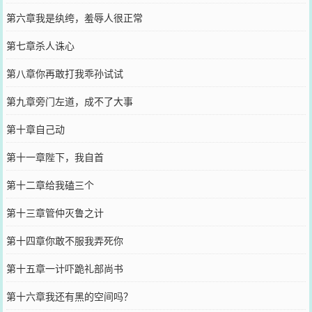
第六章我是纨绔，羞辱人很正常
第七章杀人诛心
第八章你再敢打我乖孙试试
第九章旁门左道，成不了大事
第十章自己动
第十一章陛下，我自首
第十二章给我磕三个
第十三章管仲灭鲁之计
第十四章你敢不服我弄死你
第十五章一计吓跪礼部尚书
第十六章我还有黑的空间吗？