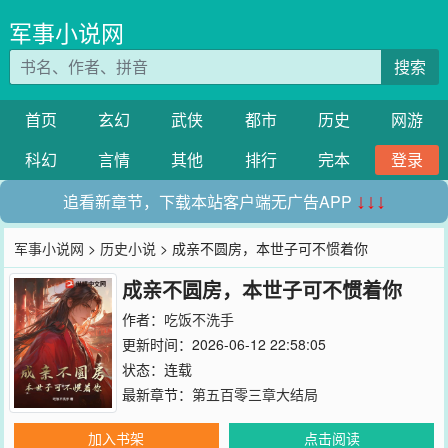
军事小说网
搜索
首页
玄幻
武侠
都市
历史
网游
科幻
言情
其他
排行
完本
登录
追看新章节，下载本站客户端无广告APP
↓↓↓
军事小说网
>
历史小说
> 成亲不圆房，本世子可不惯着你
成亲不圆房，本世子可不惯着你
作者：
吃饭不洗手
更新时间：2026-06-12 22:58:05
状态：连载
最新章节：
第五百零三章大结局
加入书架
点击阅读