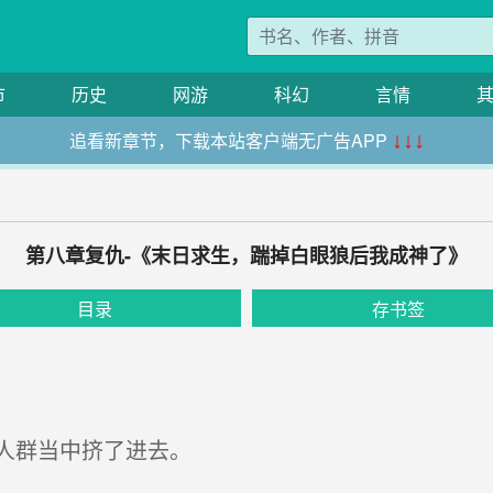
市
历史
网游
科幻
言情
追看新章节，下载本站客户端无广告APP
↓↓↓
第八章复仇-《末日求生，踹掉白眼狼后我成神了》
目录
存书签
人群当中挤了进去。