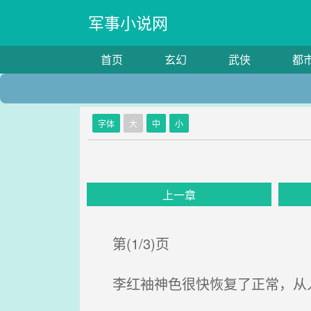
军事小说网
首页
玄幻
武侠
都
字体
大
中
小
上一章
第(1/3)页
李红袖神色很快恢复了正常，从