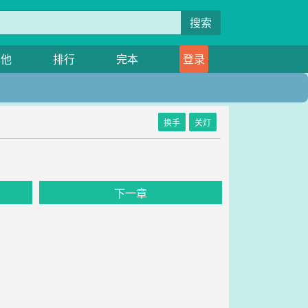
搜索
其他
排行
完本
登录
换手
关灯
下一章