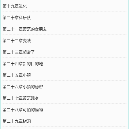
第十九章进化
第二十章科研队
第二十一章萧沉的女朋友
第二十二章变装
第二十三章起雾了
第二十四章新的目的地
第二十五章小镇
第二十六章小镇的秘密
第二十七章萧沉现身
第二十八章可怕的怪物
第二十九章树洞