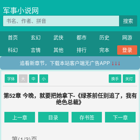
军事小说网
搜索
首页
玄幻
武侠
都市
历史
网游
科幻
言情
其他
排行
完本
登录
追看新章节，下载本站客户端无广告APP
↓↓↓
字体
大
中
小
换手
关灯
第52章 今晚，就要把她拿下-《绿茶前任别追了，我有
绝色总裁》
上一章
目录
存书签
下一章
第(1/3)页