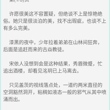
许愿很美这不容置疑，但绝谈不上是惊艳绝
俗。她只是很淡泊的美，找不出瑕疵，也谈不上
有多么完美。
漆黑的夜中，少年拉着弟弟在山林间狂奔，
后面是追赶而来的古焱教徒。
宋依人没想到会是这种结果，秀眉微蹙，忙
追出酒楼，却看见洺玥已上马离去。
只见盖茨的视线落点处，一道约两米直径的
空洞豁然洞开，粘稠如液态一般的邪气从其中喷
涌而出。