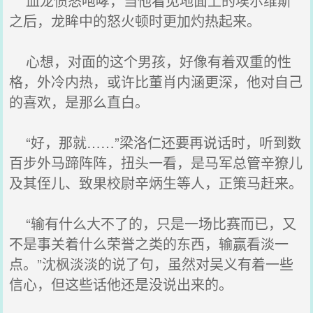
血龙愤怒咆哮，当他看见地面上的埃尔维斯
之后，龙眸中的怒火顿时更加灼热起来。
心想，对面的这个男孩，好像有着双重的性
格，外冷内热，或许比董肖内涵更深，他对自己
的喜欢，是那么直白。
“好，那就……”梁洛仁还要再说话时，听到数
百步外马蹄阵阵，扭头一看，是马军总管辛獠儿
及其侄儿、致果校尉辛炳生等人，正策马赶来。
“输有什么大不了的，只是一场比赛而已，又
不是事关着什么荣誉之类的东西，输赢看淡一
点。”沈枫淡淡的说了句，虽然对吴义有着一些
信心，但这些话他还是没说出来的。