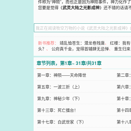
件称为“神陨”，而也正是因为神陨事件，神力化作
您要是觉得《
武灵大陆之光影成神
》还不错的话请
新书推荐：
靖乱恤苍生：潜龙卷残唐
、
红楼：我有
头？
、
公府真千金，宠得首辅肆无忌惮
、
重生归来
章节列表，第1章~ 31章/共31章
第一章：神陨——天命降世
第二章
第五章：一波三折（上）
第六章
第九章：神秘少年（下）
第十章
第十三章：死亡擂台！
第十四
第十七章：白武世家（下）
第十八