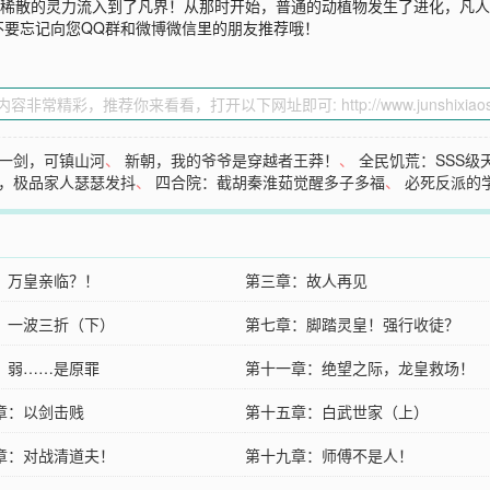
了稀散的灵力流入到了凡界！从那时开始，普通的动植物发生了进化，凡
不要忘记向您QQ群和微博微信里的朋友推荐哦！
一剑，可镇山河
、
新朝，我的爷爷是穿越者王莽！
、
全民饥荒：SSS级
，极品家人瑟瑟发抖
、
四合院：截胡秦淮茹觉醒多子多福
、
必死反派的
：万皇亲临？！
第三章：故人再见
：一波三折（下）
第七章：脚踏灵皇！强行收徒？
：弱……是原罪
第十一章：绝望之际，龙皇救场！
章：以剑击贱
第十五章：白武世家（上）
章：对战清道夫！
第十九章：师傅不是人！