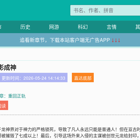
市
历史
网游
科幻
言情
追看新章节，下载本站客户端无广告APP
↓↓↓
影成神
更新时间：2026-05-24 14:14:33
直达底部
章：重回正轨
阅读
于龙神界对于神力的严格锁死，导致了凡人永远只能是普通人！但在亘古
侵被摧毁了七成以上！最后，引导这场外来入侵的主谋被创世元龙给封印