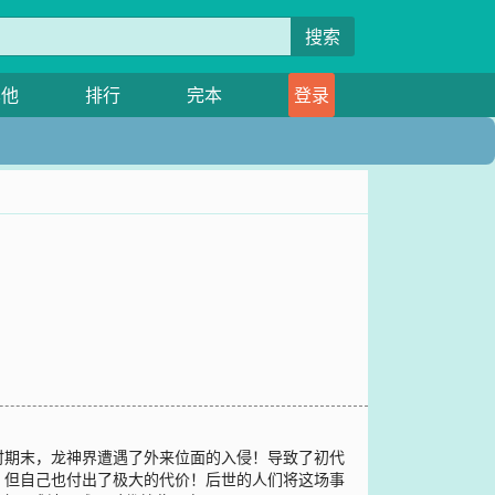
搜索
其他
排行
完本
登录
时期末，龙神界遭遇了外来位面的入侵！导致了初代
，但自己也付出了极大的代价！后世的人们将这场事