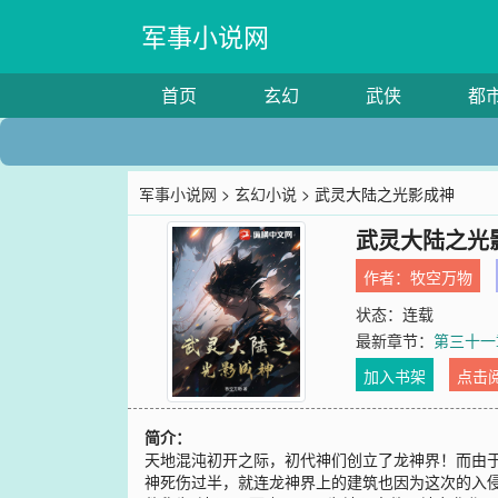
军事小说网
首页
玄幻
武侠
都
军事小说网
>
玄幻小说
> 武灵大陆之光影成神
武灵大陆之光
作者：
牧空万物
状态：连载
最新章节：
第三十一
加入书架
点击
简介：
天地混沌初开之际，初代神们创立了龙神界！而由
神死伤过半，就连龙神界上的建筑也因为这次的入