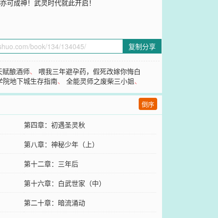
人亦可成神！武灵时代就此开启！
复制分享
天赋酿酒师
、
喂我三年避孕药，假死改嫁你悔白
学院地下城生存指南
、
全能灵师之废柴三小姐
、
倒序
第四章：初遇圣灵秋
第八章：神秘少年（上）
第十二章：三年后
第十六章：白武世家（中）
第二十章：暗流涌动