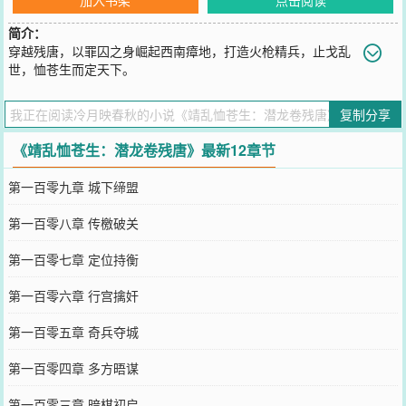
简介：
穿越残唐，以罪囚之身崛起西南瘴地，打造火枪精兵，止戈乱
世，恤苍生而定天下。
您要是觉得《
靖乱恤苍生：潜龙卷残唐
》还不错的话请不要忘记向您
QQ群和微博微信里的朋友推荐哦！
复制分享
《靖乱恤苍生：潜龙卷残唐》最新12章节
第一百零九章 城下缔盟
第一百零八章 传檄破关
第一百零七章 定位持衡
第一百零六章 行宫擒奸
第一百零五章 奇兵夺城
第一百零四章 多方晤谋
第一百零三章 暗棋初启