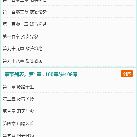
第一百零二章 夜宴论势
第一百零一章 贼首遁逃
第一百章 招安异象
第九十九章 敌营粮绝
第九十八章 裂谷截援
章节列表，第1章~ 100章/共109章
倒序
第一章 瘴路余生
第二章 夜宿凶岭
第三章 洞天盐火
第四章 山路凶险
第五章 归云邀约