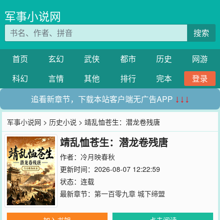
军事小说网
搜索
首页
玄幻
武侠
都市
历史
网游
科幻
言情
其他
排行
完本
登录
追看新章节，下载本站客户端无广告APP
↓↓↓
军事小说网
>
历史小说
> 靖乱恤苍生：潜龙卷残唐
靖乱恤苍生：潜龙卷残唐
作者：
冷月映春秋
更新时间：2026-08-07 12:22:59
状态：连载
最新章节：
第一百零九章 城下缔盟
加入书架
点击阅读