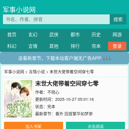
军事小说网
搜索
首页
玄幻
武侠
都市
历史
网游
科幻
言情
其他
排行
完本
登录
追看新章节，下载本站客户端无广告APP
↓↓↓
军事小说网
>
言情小说
> 末世大佬带着空间穿七零
末世大佬带着空间穿七零
作者：
不晓心
更新时间：2025-10-27 05:01:16
状态：完本
最新章节：
番外 回首繁华如梦渺
加入书架
点击阅读