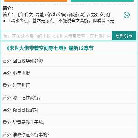
简介：
简介：【年代文+异能+穿越+空间+商城+双洁+男强女强】
\n（喝水少点，基本无尿点，不能说全文高能，但看着不无
聊，偶尔无聊两章，那就翻过去，）\n女孩莫名穿越到七零年代，\n
身怀精神系和治愈系两大异能\n手里握有一个带有商城的神奇空间，
复制分享
\n她收获了温暖的亲情！！独一无二的爱情！！\n官场黑暗、背后暗
算、隐藏的陈年旧事，\n揭露了一系列的暗算，没想到自己的亲生父
《末世大佬带着空间穿七零》最新12章节
亲竟然来头这么大！！！\n官场上的尔虞我诈...\n中年人的爱、恨、
情、仇....\n一群性格各异的少年人...\n意气风发！肆意张扬！桀骜难
番外 回首繁华如梦渺
驯！努力拼搏！\n会发生怎样的故事呢？\n请移步正文！！！\n\n极
品、反派都会有，但是出现很快就会被女主解决。\n看她在这个时代
番外 小年再聚
过得如何肆意！！\n...............\n不是传统年代文，文中故事众多，都
很精彩！！！\n有男配，磕cp的亲友们，谨慎...\n简介不能表达这本书
番外 时至则行
的精彩之处，\n跟传统的年代种田文不一样哦，敬请期待。\n请移步
正文！！！！
番外 嗯，记住就行，
您要是觉得《
末世大佬带着空间穿七零
》还不错的话请不要忘记向您
QQ群和微博微信里的朋友推荐哦！
番外 你哥哥说的对
番外 毕竟是我儿子嘛，
番外 谁教你这么行事的？