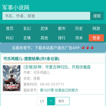
军事小说网
搜索
首页
玄幻
武侠
都市
历史
网游
科幻
言情
其他
排行
完本
登录
↓↓↓
追看新章节，下载本站客户端无广告APP
可乐鸡翅儿-搜索结果(共1条记录)
[言情]斩神：华夏古神归位，开局伏羲盘
作者：
可乐鸡翅儿
状态：连载
更新时间：08-05 23:57:11
最新章节：
第1227章 仅靠自己的努力
1/1
1