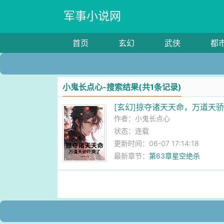
军事小说网
首页
玄幻
武侠
都
小鬼长点心-搜索结果(共1条记录)
[玄幻]掠夺诸天天命，万道天
作者：
小鬼长点心
状态：连载
更新时间：06-07 17:14:18
最新章节：
第63章星空绝杀