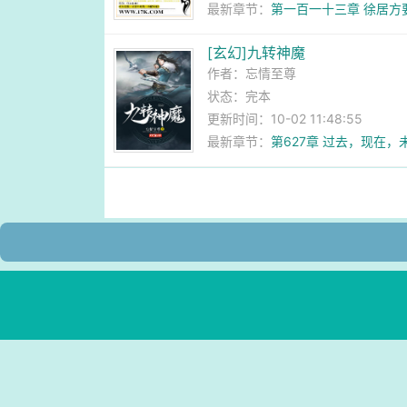
最新章节：
第一百一十三章 徐居方
[玄幻]九转神魔
作者：
忘情至尊
状态：完本
更新时间：10-02 11:48:55
最新章节：
第627章 过去，现在，