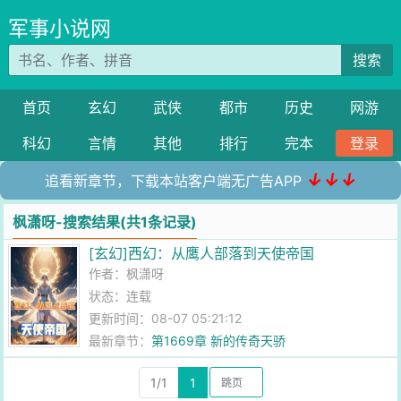
军事小说网
搜索
首页
玄幻
武侠
都市
历史
网游
科幻
言情
其他
排行
完本
登录
↓↓↓
追看新章节，下载本站客户端无广告APP
枫潇呀-搜索结果(共1条记录)
[玄幻]西幻：从鹰人部落到天使帝国
作者：
枫潇呀
状态：连载
更新时间：08-07 05:21:12
最新章节：
第1669章 新的传奇天骄
1/1
1