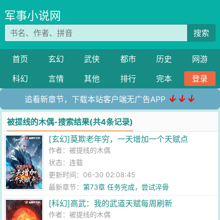
军事小说网
搜索
首页
玄幻
武侠
都市
历史
网游
科幻
言情
其他
排行
完本
登录
↓↓↓
追看新章节，下载本站客户端无广告APP
被提线的木偶-搜索结果(共4条记录)
[玄幻]莫欺老年穷，一天增加一个天赋点
作者：
被提线的木偶
状态：连载
更新时间：06-30 02:08:45
最新章节：
第73章 任务完成，尝试淬骨
[科幻]高武：我的武道天赋每周刷新
作者：
被提线的木偶