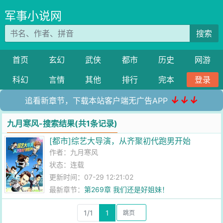
军事小说网
搜索
首页
玄幻
武侠
都市
历史
网游
科幻
言情
其他
排行
完本
登录
↓↓↓
追看新章节，下载本站客户端无广告APP
九月寒风-搜索结果(共1条记录)
[都市]综艺大导演，从齐聚初代跑男开始
作者：
九月寒风
状态：连载
更新时间：07-29 12:21:02
最新章节：
第269章 我们还是好姐妹！
1/1
1