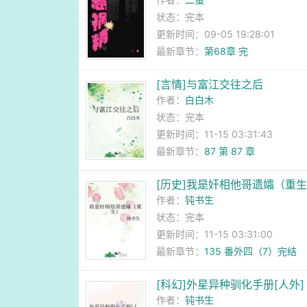
状态：完本
更新时间：09-05 19:28:01
最新章节：
第68章 完
[言情]与富江交往之后
作者：
白白木
状态：完本
更新时间：11-15 03:31:43
最新章节：
87 第 87 章
[历史]我是奸相他哥遗孀（重
作者：
钝书生
状态：完本
更新时间：11-15 03:31:00
最新章节：
135 番外四（7）完结
[科幻]外星异种驯化手册[人外]
作者：
钝书生