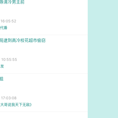
折辱清冷男主前
6:05:52
古代番
开局逮到高冷校花超市偷窃
10:55:55
已发
祖
狼
7:03:08
《大哥说我天下无敌》