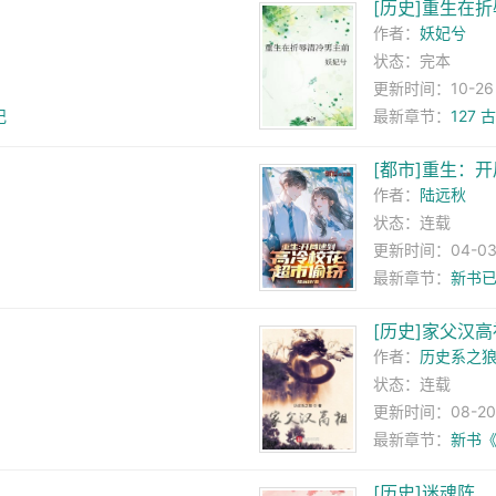
[历史]重生在
作者：
妖妃兮
状态：完本
更新时间：10-26 1
记
最新章节：
127 
[都市]重生：
作者：
陆远秋
状态：连载
更新时间：04-03 
最新章节：
新书
[历史]家父汉高
作者：
历史系之
状态：连载
更新时间：08-20 1
最新章节：
新书
[历史]迷魂阵